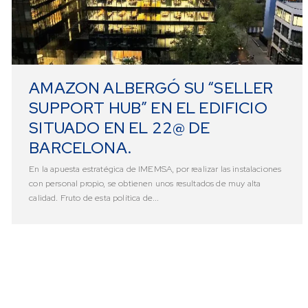
AMAZON ALBERGÓ SU “SELLER
SUPPORT HUB” EN EL EDIFICIO
SITUADO EN EL 22@ DE
BARCELONA.
En la apuesta estratégica de IMEMSA, por realizar las instalaciones
con personal propio, se obtienen unos resultados de muy alta
calidad. Fruto de esta política de...