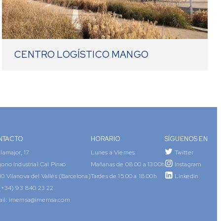
CENTRO LOGÍSTICO MANGO
NTACTO
HORARIO
SÍGUENOS EN
ilamajor, 17
Lunes a Viernes
Twitter
gono Industrial Cal Pinxo
Mañanas de 08.00 a 13.00h
Instagram
0 Vilanova del Vallés (Barcelona)
Tardes de 15.00 a 18.00h
Linkedin
(+34) 93 840 23 22
il:
imemsa@imemsa.com