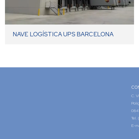
NAVE LOGÍSTICA UPS BARCELONA
CO
C. V
Polí
0841
Tel.
E-ma