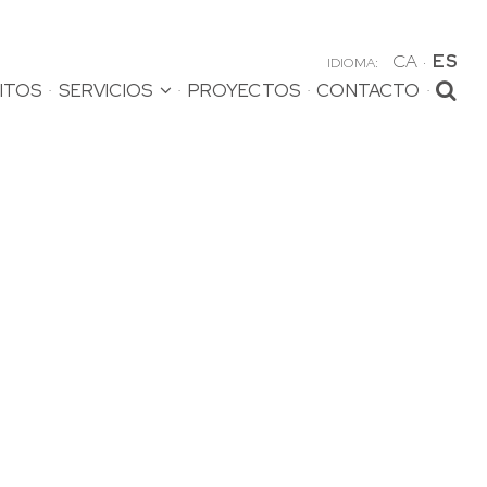
CA
ES
IDIOMA:
ITOS
SERVICIOS
PROYECTOS
CONTACTO
INICIO
EMPRESA
HITOS
SERVICIOS
ELECTRICIDAD INDUSTRIAL
CLIMATIZACIÓN
VOZ Y DATOS
SEÑALES DÉBILES
PROTECCIÓN CONTRA
INCENDIOS